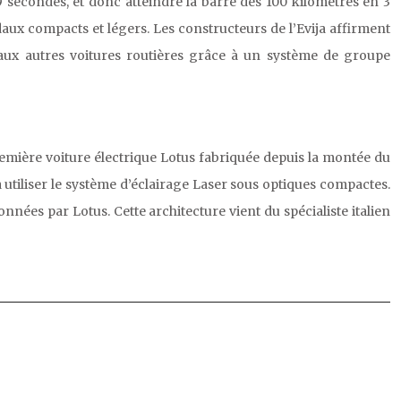
9 secondes, et donc atteindre la barre des 100 kilomètres en 3
aux compacts et légers. Les constructeurs de l’Evija affirment
rt aux autres voitures routières grâce à un système de groupe
première voiture électrique Lotus fabriquée depuis la montée du
à utiliser le système d’éclairage Laser sous optiques compactes.
ées par Lotus. Cette architecture vient du spécialiste italien